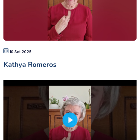
10 Set 2025
Kathya Romeros
P
l