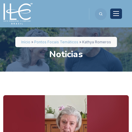
Início
»
Pontos Focais Temáticos
»
Kathya Romeros
Noticias