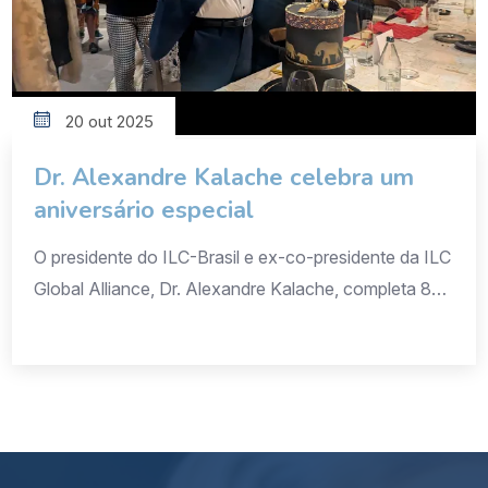
20 out 2025
Dr. Alexandre Kalache celebra um
aniversário especial
O presidente do ILC-Brasil e ex-co-presidente da ILC
Global Alliance, Dr. Alexandre Kalache, completa 80
anos neste mês de outubro de 2025. Médico e
epidemiologista, o Dr. Kalache dedicou sua carreira
ao estudo do envelhecimento e à promoção de uma
longevidade saudável e ativa. Após concluir sua
formação médica no Brasil, realizou mestrado e
doutorado […]