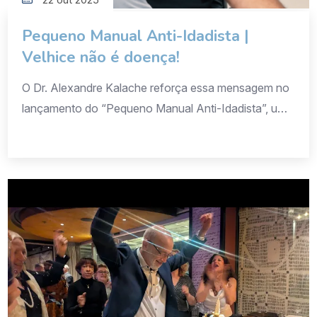
Pequeno Manual Anti-Idadista |
Velhice não é doença!
O Dr. Alexandre Kalache reforça essa mensagem no
lançamento do “Pequeno Manual Anti-Idadista”, uma
obra que convida a sociedade a repensar seus
preconceitos sobre o envelhecimento. Velhice não é
doença. É parte natural da vida, uma fase que deve
ser vivida com dignidade, reconhecimento e
oportunidades. Combater o idadismo é construir um
futuro em que […]