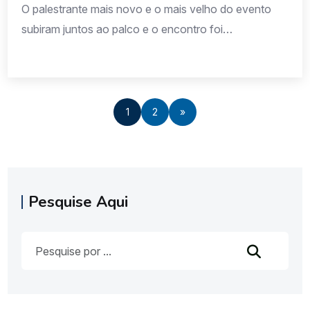
O palestrante mais novo e o mais velho do evento
subiram juntos ao palco e o encontro foi
simbólico.Um falou sobre adolescência digital e os
riscos dos algoritmos.O outro, sobre a
gerontolescência e a revolução da longevidade.
João Archegas, coordenador do @itsriodejaneiro, e
1
2
»
Dr. Alexandre Kalache, presidente do @ilc.br, se
encontraram no Marketing Network Brasil, […]
Pesquise Aqui