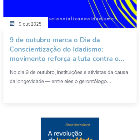
9 out 2025
9 de outubro marca o Dia da
Conscientização do Idadismo:
movimento reforça a luta contra o
preconceito etário
No dia 9 de outubro, instituições e ativistas da causa
da longevidade — entre eles o gerontólogo
Alexandre Kalache — celebraram o Dia da
Conscientização do Idadismo, um marco global para
alertar sobre os impactos do preconceito etário e
promover uma sociedade mais inclusiva em relação à
idade. O movimento #StopIdadismo busca ampliar o
debate […]