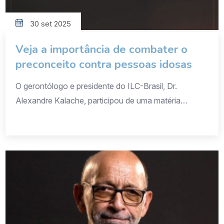
30 set 2025
Veja a importância de combater o
preconceito contra pessoas idosas
O gerontólogo e presidente do ILC-Brasil, Dr.
Alexandre Kalache, participou de uma matéria
publicada pela revista Veja, em que reforça a
urgência de enfrentar o idadismo — o preconceito e
a discriminação contra pessoas idosas — e de
promover uma sociedade que valorize o
envelhecimento ativo e digno. A reportagem aborda
o lançamento do “Pequeno […]