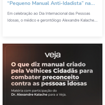
“Pequeno Manual Anti-Idadista” na
Câmara de São Paulo
Em celebração ao Dia Internacional das Pessoas
Idosas, o médico e gerontólogo Alexandre Kalache,
presidente do ILC-Brasil, participou de um evento
especial na Câmara Municipal de São Paulo,
marcando o lançamento do Pequeno Manual Anti-
Idadista. O encontro reuniu especialistas,
representantes de instituições e defensores dos
direitos da pessoa idosa em torno de um objetivo
comum: […]