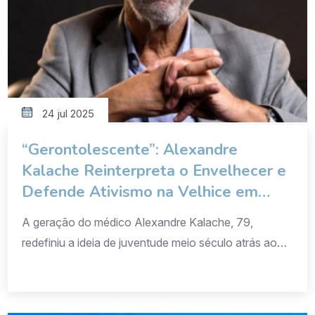
24 jul 2025
“Gerontolescente”: Alexandre
Kalache Reinterpreta o Envelhecer e
Defende Ativismo na Velhice em
Aula na CasaFolha
A geração do médico Alexandre Kalache, 79,
redefiniu a ideia de juventude meio século atrás ao
fazer da rebeldia e do ativismo suas principais
marcas. Agora, está dando novo significado ao
processo de envelhecimento. “Se eu estava