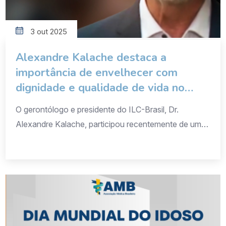
3 out 2025
Alexandre Kalache destaca a
importância de envelhecer com
dignidade e qualidade de vida no
“Jornal da Vida”
O gerontólogo e presidente do ILC-Brasil, Dr.
Alexandre Kalache, participou recentemente de uma
entrevista no programa Jornal da Vida, onde
compartilhou reflexões sobre a importância de
garantir um envelhecimento digno, ativo e com
qualidade de vida. Durante a conversa, Kalache
abordou os principais desafios e oportunidades que a
sociedade enfrenta diante da revolução da