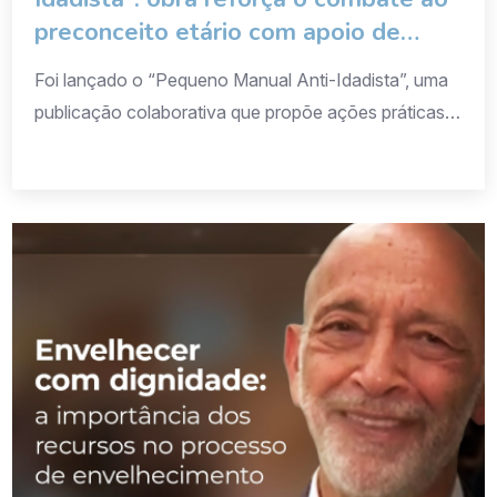
preconceito etário com apoio de
Alexandre Kalache
Foi lançado o “Pequeno Manual Anti-Idadista”, uma
publicação colaborativa que propõe ações práticas e
reflexões para combater o idadismo — o preconceito
e a discriminação com base na idade.O projeto é
fruto do coletivo Velhices Cidadãs, que vem se
destacando na defesa dos direitos das pessoas
idosas e na luta por uma sociedade mais justa […]