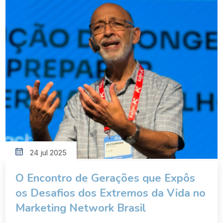
participando do movimento universitário de 1968,
como é que eu vou agora envelhecer caladinho,
bonitinho, porque a sociedade […]
24 jul 2025
O Encontro de Gerações que Expôs
os Desafios dos Extremos da Vida no
Marketing Network Brasil