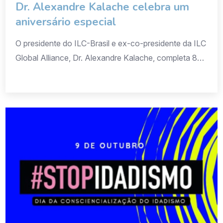
Dr. Alexandre Kalache celebra um
aniversário especial
O presidente do ILC-Brasil e ex-co-presidente da ILC
Global Alliance, Dr. Alexandre Kalache, completa 80
anos neste mês de outubro de 2025. Médico e
epidemiologista, o Dr. Kalache dedicou sua carreira
ao estudo do envelhecimento e à promoção de uma
longevidade saudável e ativa. Após concluir sua
formação médica no Brasil, realizou mestrado e
doutorado […]