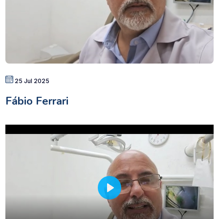
25 Jul 2025
Fábio Ferrari
P
l