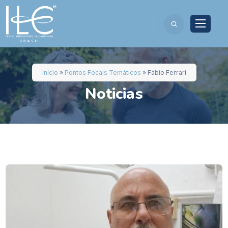
Início
»
Pontos Focais Temáticos
»
Fábio Ferrari
Noticias